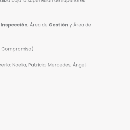
aliza bajo la supervisión de superiores
e
Inspección
, Área de
Gestión
y Área de
d y Compromiso)
lo: Noelia, Patricia, Mercedes, Ángel,