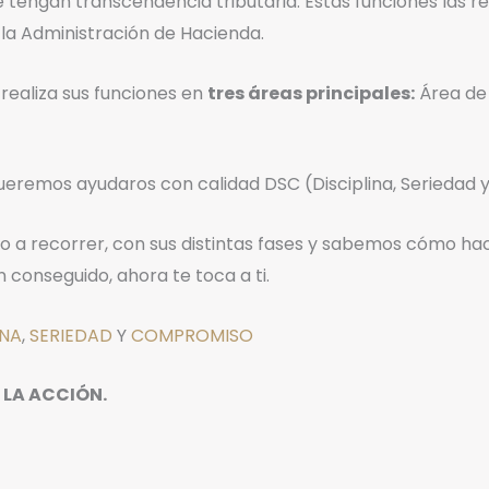
e tengan transcendencia tributaria. Estas funciones las re
 la Administración de Hacienda.
realiza sus funciones en
tres áreas principales:
Área d
queremos ayudaros con calidad DSC (Disciplina, Serieda
 a recorrer, con sus distintas fases y sabemos cómo hacer
an conseguido, ahora te toca a ti.
INA
,
SERIEDAD
Y
COMPROMISO
 LA ACCIÓN.