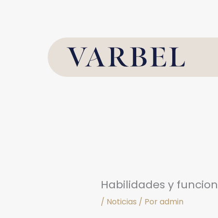
Ir
al
contenido
Habilidades y funcio
/
Noticias
/ Por
admin