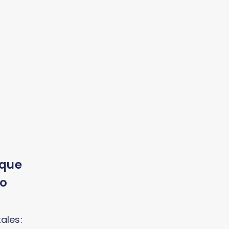
 que
to
ales: