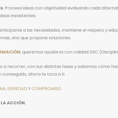
is
. Procesa ideas con objetividad evaluando cada alterna
deas inexistentes.
anticiparse a las necesidades, mantiene el respeto y ed
emas, sino que propone soluciones.
RMACIÓN
, queremos ayudaros con calidad DSC (Discipli
 a recorrer, con sus distintas fases y sabemos cómo hacer
an conseguido, ahora te toca a ti.
INA
,
SERIEDAD
Y
COMPROMISO
 LA ACCIÓN.