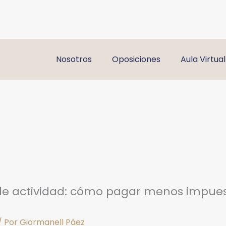
Nosotros
Oposiciones
Aula Virtual
 de actividad: cómo pagar menos impues
/ Por
Giormanell Páez