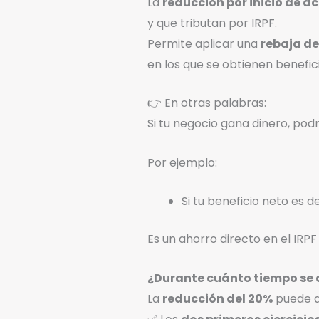
La
reducción por inicio de a
y que tributan por IRPF.
Permite aplicar una
rebaja de
en los que se obtienen benefici
👉 En otras palabras:
Si tu negocio gana dinero, pod
Por ejemplo:
Si tu beneficio neto es d
Es un ahorro directo en el IRPF
¿Durante cuánto tiempo se a
La
reducción del 20%
puede a