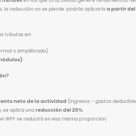
 fiscales
en los que tu actividad genere rendimientos net
s, la reducción no se pierde: podrás aplicarla
a partir de
i tributas en:
rmal o simplificada).
(módulos)
.
ión?
ento neto de la actividad
(ingresos – gastos deducible
o, se aplica una
reducción del 20%
.
del IRPF se reducirá en esa misma proporción.