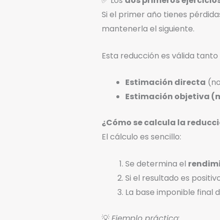
✅ Los
dos primeros ejercicios
Si el primer año tienes pérdida
mantenerla el siguiente.
Esta reducción es válida tanto s
Estimación directa
(no
Estimación objetiva 
¿Cómo se calcula la reducc
El cálculo es sencillo:
Se determina el
rendimi
Si el resultado es positiv
La base imponible final 
💡
Ejemplo práctico: