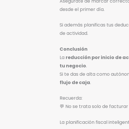
Asegúrate de marcar correctam
desde el primer día.
Si además planificas tus deduc
de actividad.
Conclusión
La
reducción por inicio de a
tu negocio
.
Si te das de alta como autónom
flujo de caja
.
Recuerda:
💬 No se trata solo de facturar
La planificación fiscal intelig