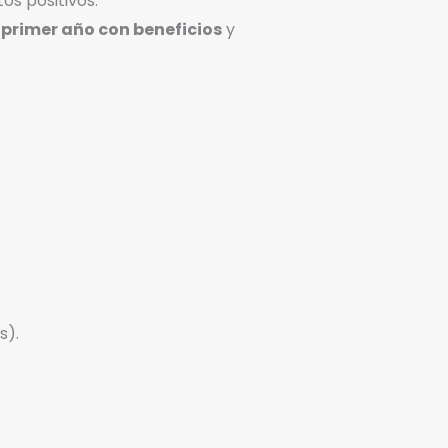
os positivos.
l primer año con beneficios
y
s).