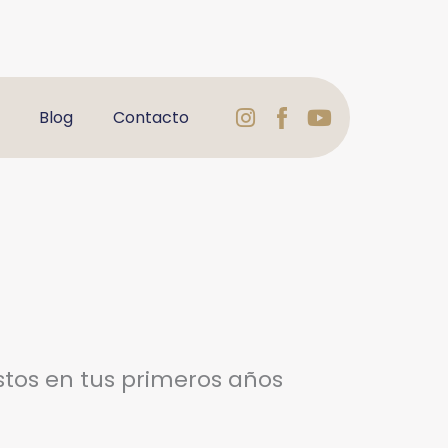
Instagram
Logo
Youtube
Blog
Contacto
Facebook
Varbelformaci
tos en tus primeros años