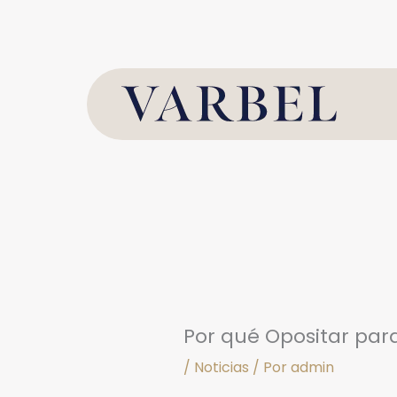
Ir
al
contenido
Por qué Opositar para
/
Noticias
/ Por
admin