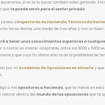
os escenarios, si no te la sacas también sales ganando. E
ca que
te puede servir para el sector privado.
 ya sea a
Inspectores de Hacienda
,
Técnicos de Haci
 ocho horas diarias, una media de tres años y con un buen
gará a tener unos conocimientos superiores a cualqu
ar a costar un master aceptable, entre los 3000 y 5000
mana y que cuyo fin último sólo te da la posibilidad de ten
do por mi
Academia de Oposiciones en Almería
y que 
o.
digo a mis
opositores a hacienda
, que te metas en esta
e valorar dentro del
mundo de las oposiciones
qué te ap