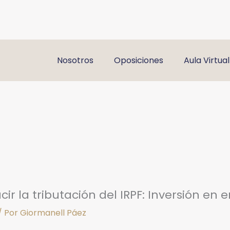
Nosotros
Oposiciones
Aula Virtual
cir la tributación del IRPF: Inversión e
/ Por
Giormanell Páez