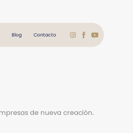
Instagram
Logo
Youtube
Blog
Contacto
Facebook
Varbelformaci
n empresas de nueva creación.