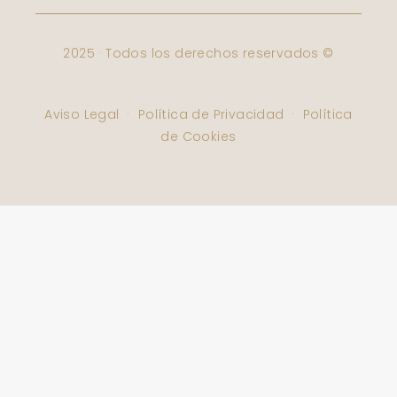
Varbelformacion
2025 · Todos los derechos reservados ©
Aviso Legal
·
Política de Privacidad
·
Política
de Cookies