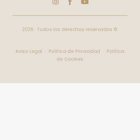
Facebook
Varbelformacion
2025 · Todos los derechos reservados ©
Aviso Legal
·
Política de Privacidad
·
Política
de Cookies