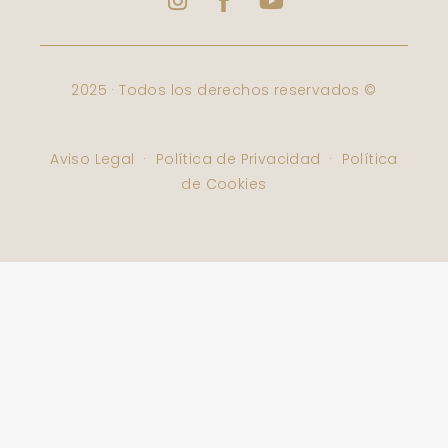
Facebook
Varbelformacion
2025 · Todos los derechos reservados ©
Aviso Legal
·
Política de Privacidad
·
Política
de Cookies