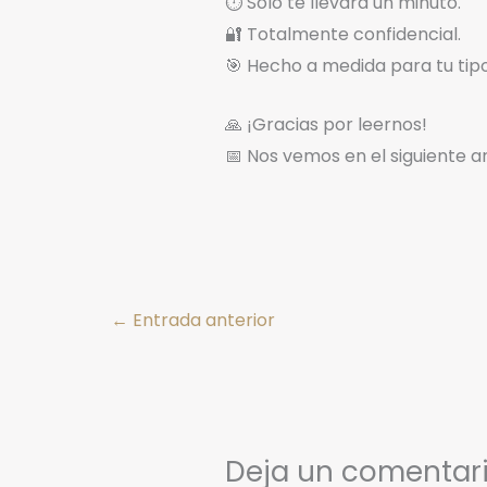
⏱️ Solo te llevará un minuto.
🔐 Totalmente confidencial.
🎯 Hecho a medida para tu tip
🙏 ¡Gracias por leernos!
📅 Nos vemos en el siguiente a
←
Entrada anterior
Deja un comentar