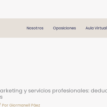
Nosotros
Oposiciones
Aula Virtual
arketing y servicios profesionales: dedu
s
/ Por
Giormanell Páez