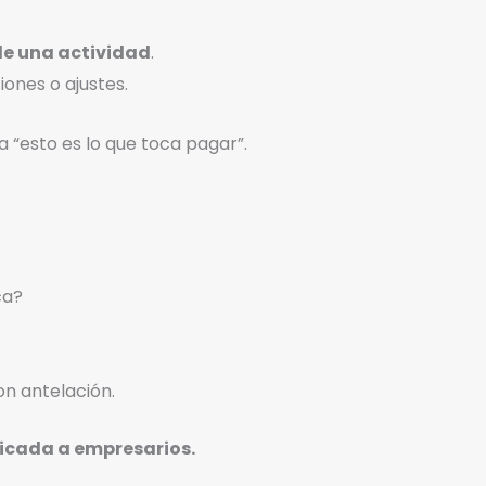
 de una actividad
.
ones o ajustes.
a “esto es lo que toca pagar”.
ca?
on antelación.
licada a empresarios.