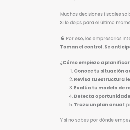
Muchas decisiones fiscales so
Si lo dejas para el último mom
🧠 Por eso, los empresarios int
Toman el control. Se anticip
¿Cómo empiezo a planificar
Conoce tu situación a
Revisa tu estructura l
Evalúa tu modelo de r
Detecta oportunidades
Traza un plan anual
: 
Y si no sabes por dónde empe