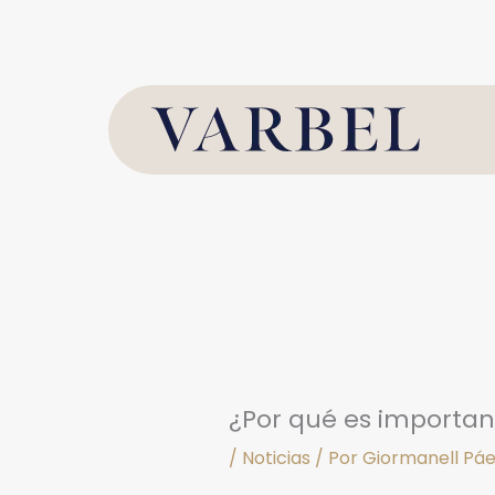
Ir
al
contenido
¿Por qué es important
/
Noticias
/ Por
Giormanell Pá