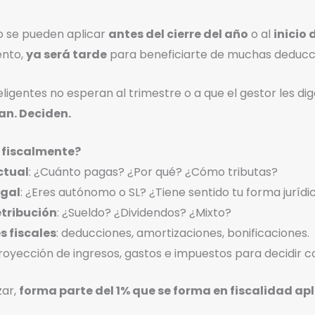
lo se pueden aplicar
antes del cierre del año
o al
inicio
ento,
ya será tarde
para beneficiarte de muchas deducci
eligentes no esperan al trimestre o a que el gestor les dig
an. Deciden.
 fiscalmente?
ctual
: ¿Cuánto pagas? ¿Por qué? ¿Cómo tributas?
egal
: ¿Eres autónomo o SL? ¿Tiene sentido tu forma jurídi
etribución
: ¿Sueldo? ¿Dividendos? ¿Mixto?
 fiscales
: deducciones, amortizaciones, bonificaciones.
proyección de ingresos, gastos e impuestos para decidir c
zar,
forma parte del 1% que se forma en fiscalidad ap