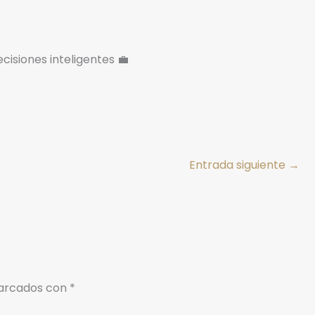
isiones inteligentes 💼
Entrada siguiente
→
marcados con
*