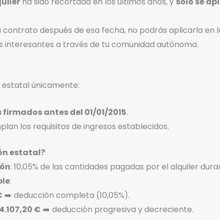
uiler
ha sido recortada en los últimos años, y
solo se ap
 tu contrato después de esa fecha, no podrás aplicarla en 
s interesantes a través de tu comunidad autónoma.
 estatal únicamente:
 firmados antes del 01/01/2015
.
an los requisitos de ingresos establecidos.
n estatal?
ión
: 10,05% de las cantidades pagadas por el alquiler dura
ble
:
€
➡️ deducción completa (10,05%).
24.107,20 €
➡️ deducción progresiva y decreciente.