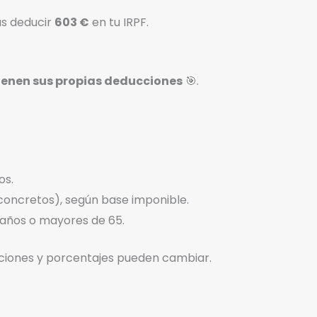
as deducir
603 €
en tu IRPF.
nen sus propias deducciones
🎯.
os.
 concretos), según base imponible.
 años o mayores de 65.
iciones y porcentajes pueden cambiar.