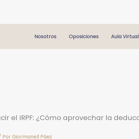
Nosotros
Oposiciones
Aula Virtual
cir el IRPF: ¿Cómo aprovechar la deducc
/ Por
Giormanell Páez