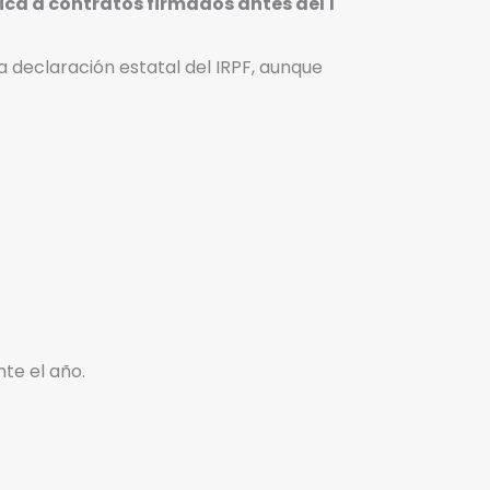
lica a contratos firmados antes del 1
la declaración estatal del IRPF, aunque
nte el año.